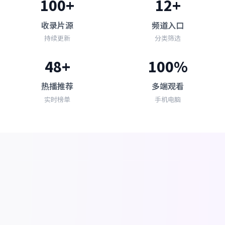
100+
12+
收录片源
频道入口
持续更新
分类筛选
48+
100%
热播推荐
多端观看
实时榜单
手机电脑
最新上线
查看全部
华语与海外新片新剧同步上架
最新